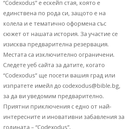
“Codexodus” е ескейп стая, която е
единствена по рода си, защото е на
колела и е тематично оформена със
сюжет от нашата история. За участие се
изисква предварителна резервация.
Местата са изключително ограничени.
Следете уеб сайта за датите, когато
“Codexodus” ще посети вашия град или
изпратете имейл до
codexodus@bible.bg
,
за да ви уведомим предварително.
Приятни приключения с едно от най-
интересните и иновативни забавления за
годината – “Codexodus”.