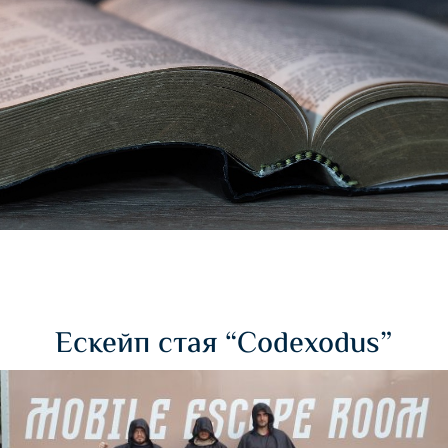
Ескейп стая “Codexodus”