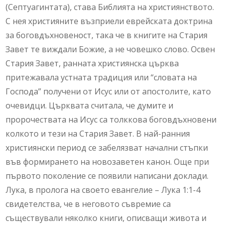
(Септуагинтата), става Библията на християнството.
С нея християните възприели еврейската доктрина
за боговдъхновеност, така че в книгите на Стария
Завет те виждали Божие, а не човешко слово. Освен
Стария Завет, ранната християнска църква
притежавала устната традиция или “словата на
Господа” получени от Исус или от апостолите, като
очевидци. Църквата считала, че думите и
пророчествата на Исус са толккова боговдъхновени
колкото и тези на Стария Завет. В най-ранния
християнски период се забелязват начални стъпки
във формирането на новозаветен канон. Още при
първото поколение се появили написани доклади.
Лука, в пролога на своето евангелие – Лука 1:1-4
свидетелства, че в неговото съвремие са
съществували няколко книги, описващи живота и