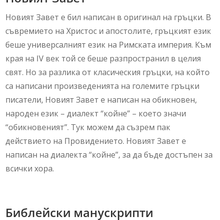
Новият Завет е бил написан в оригинал на гръцки. В
съвремието на Христос и апостолите, гръцкият език
беше универсалният език на Римската империя. Към
края на IV век той се беше разпространил в целия
свят. Но за разлика от класическия гръцки, на който
са написани произведенията на големите гръцки
писатели, Новият Завет е написан на обикновен,
народен език – диалект “койне” – което значи
“обикновеният”. Тук можем да съзрем пак
действието на Провидението. Новият Завет е
написан на диалекта “койне”, за да бъде достъпен за
всички хора.
Библейски манускрипти