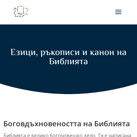
Езици, ръкописи и канон на
Библията
Боговдъхновеността на Библията
Библията е велико богочовешко дело. Тя е написана