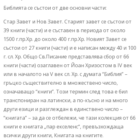
Библията се състои от две основни части:
Стар Завет и Нов Завет. Старият завет се състои от
39 книги (части) и е съставен в периода от около
1500 г.пр.Хр. до около 400 г.пр.Хр. Новият Завет се
състои от 27 книги (части) и е написан между 40 и 100
г. сл. Хр. Общо Св.Писание представлява сбор от 66
книги (части) озаглавен от Йоан Хризостом в IV век
или в началото на V век сл. Хр. с думата “Библия” –
гръцко съществително в множествено число,
означаващо “книги”. Този термин след това е бил
транспониран на латински, а по-късно и на много
други езици и разглеждан в единствено число –
“книгата” – за да се отбележи, че тази колекция от 66
книги е книгата „пар екселенс“, превъзхождаща
всички други книги, Книгата на книгите.