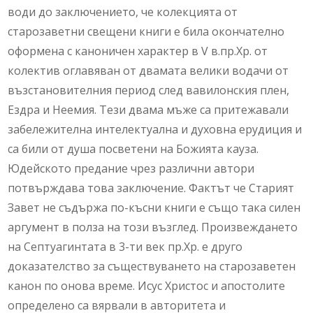
води до заключението, че колекцията от
старозаветни свещени книги е била окончателно
оформена с каноничен характер в V в.пр.Хр. от
колектив оглавяван от двамата велики водачи от
възстановителния период след вавилонския плен,
Ездра и Неемия. Тези двама мъже са притежавали
забележителна интелектуална и духовна ерудиция и
са били от душа посветени на Божията кауза.
Юдейското предание чрез различни автори
потвърждава това заключение. Фактът че Старият
Завет не съдържа по-късни книги е също така силен
аргумент в полза на този възглед. Произвеждането
на Септуагинтата в 3-ти век пр.Хр. е друго
доказателство за съществуването на старозаветен
канон по онова време. Исус Христос и апостолите
определено са вярвали в авторитета и