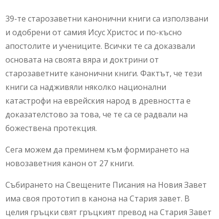
39-те старозаветни канонични книги са използвани
и одобрени от самия Исус Христос и по-късно
апостолите и учениците. Всички те са доказвали
основата на своята вяра и доктрини от
старозаветните канонични книги. Фактът, че тези
книги са надживяли няколко национални
катастрофи на еврейския народ в древността е
доказателстово за това, че те са се радвали на
божествена протекция.
Сега можем да преминем към формирането на
новозаветния канон от 27 книги.
Събирането на Свещените Писания на Новия Завет
има своя прототип в канона на Стария завет. В
целия гръцки свят гръцкият превод на Стария Завет