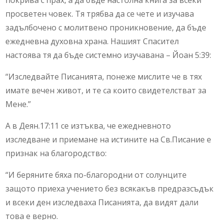
покрива с прах, а да бъде настолна книга за всеки
просветен човек. Тя трябва да се чете и изучава
задълбочено с молитвено проникновение, да бъде
ежедневна духовна храна. Нашият Спасител
настоява тя да бъде системно изучавана – Йоан 5:39:
“Изследвайте Писанията, понеже мислите че в тях
имате вечен живот, и те са които свидетелстват за
Мене.”
А в Деян.17:11 се изтъква, че ежедневното
изследване и приемане на истините на Св.Писание е
признак на благородство:
“И беряните бяха по-благородни от солунците
защото приеха учението без всякакъв предразсъдък
и всеки ден изследваха Писанията, да видят дали
това е верно.