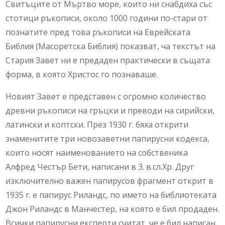
Свитъците от Мъртво море, които ни снабдиха със
стотици ръкописи, около 1000 години по-стари от
познатите пред това ръкописи на Еврейската
Библия (Масоретска Библия) показват, ча текстът на
Стария Завет ни е предаден практически в същата
форма, в която Христос го познаваше.
Новият Завет е представен с огромно количество
древни ръкописи на гръцки и преводи на сирийски,
латински и коптски. През 1930 г. бяха открити
знаменитите три новозаветни папирусни кодекса,
които носят наименованието на собственика
Алфред Честър Бети, написани в 3. в.сл.Хр. Друг
изключително важен папирусов фрагмент открит в
1935 г. е папирус Риландс, по името на библиотеката
Джон Риландс в Манчестер, на която е бил продаден.
Всички папирусни експерти считат, че е бил написан