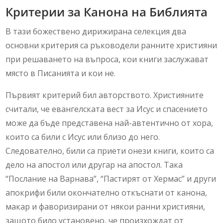
Критерии за Канона на Библията
В тази божествено дирижирана селекция два
основни критерия са ръководели ранните християни
при решаването на въпроса, кои книги заслужават
място в Писанията и кои не.
Първият критерий бил авторството. Християните
считали, че евангелската вест за Исус и спасението
може да бъде представена най-автентично от хора,
които са били с Исус или близо до него.
Следователно, били са приети онези книги, които са
дело на апостол или другар на апостол. Така
“Послание на Варнава”, “Пастирят от Хермас” и други
апокрифи били окончателно откъснати от канона,
макар и фаворизирани от някои ранни християни,
защото било установено, че произхождат от