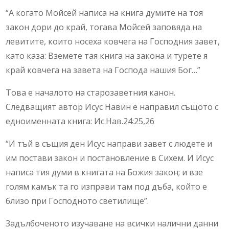
“А когато Мойсей написа на книга думите на тоя
закон дори до край, тогава Мойсей заповяда на
левитите, които носеха ковчега на Господния завет,
като каза: Вземете тая книга на закона и турете я
край ковчега на завета на Господа нашия Бог…”
Това е началото на старозаветния канон.
Следващият автор Исус Навин е направил същото с
едноименната книга: Ис.Нав.24:25,26
“И тъй в същия ден Исус направи завет с людете и
им постави закон и постановление в Сихем. И Исус
написа тия думи в книгата на Божия закон; и взе
голям камък та го изправи там под дъба, който е
близо при Господното светилище”.
Задълбоченото изучаване на всички налични данни