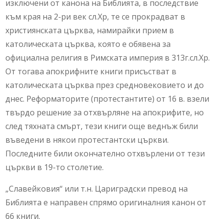
изключени от канона на Библията, в последствие
към края на 2-ри век сл.Хр, те се прокрадват в
християнската църква, намирайки прием в
католическата църква, която е обявена за
официална религия в Римската империя в 313г.сл.Хр.
От тогава апокрифните книги присъстват в
католическата църква през средновековието и до
днес. Реформаторите (протестантите) от 16 в. взели
твърдо решение за отхвърляне на апокрифите, но
след тяхната смърт, тези книги още веднъж били
въведени в някои протестантски църкви.
Последните били окончателно отхвърлени от тези
църкви в 19-то столетие.
„Славейковия“ или т.н. Цариградски превод на
Библията е направен спрямо оригиналния канон от
66 книги.