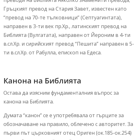
преводи на Библията няколко знаменити превода;
Гръцкият превод на Стария Завет, известен като
“превод на 70-те тълковници” (Септуагинтата),
направен в 3-ти век пр.Хр., латинският превод на
Библията (Вулгатата), направен от Йероним в 4-ти
в.сл.Хр. и сирийският превод “Пешита” направен в 5-
ти в.сл.Хр. от Рабулла, епископ на Едеса.
Канона на Библията
Остава да изясним фундаменталния въпрос за
канона на Библията.
Думата “канон” се е употребявала от гърците за
обозначаване на правило, облечено с авторитет. За
първи път църковният отец Ориген (ок.185-ок.254)