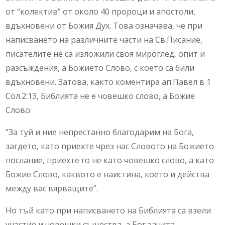
от “колектив” от около 40 пророци и апостоли,
вдъхновени от Божия Дух. Това означава, че при
написването на различните части на Св.Писание,
писателите не са изложили своя мироглед, опит и
разсъждения, а Божието Слово, с което са били
вдъхновени. Затова, както коментира ап.Павел в 1
Сол.2:13, Библията не е човешко слово, а Божие
Слово:
“За туй и ние непрестанно благодарим на Бога,
загдето, като приехте чрез нас Словото на Божието
послание, приехте го не като човешко слово, а като
Божие Слово, каквото е наистина, което и действа
между вас вярващите”.
Но тъй като при написването на Библията са взели
участие и човешки същества, а Бог зачита