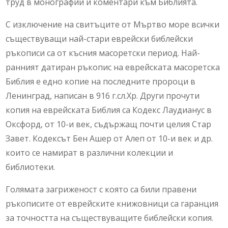
труд в монографии и коментари към Библията.
С изключение на свитъците от Мъртво море всички
съществуващи най-стари еврейски библейски
ръкописи са от късния масоретски период. Най-
ранният датиран ръкопис на еврейската масоретска
Библия е едно копие на последните пророци в
Ленинград, написан в 916 г.сл.Хр. Други прочути
копия на еврейската Библия са Кодекс Лаудианус в
Оксфорд, от 10-и век, съдържащ почти целия Стар
Завет. Кодексът Бен Ашер от Алеп от 10-и век и др.
които се намират в различни колекции и
библиотеки.
Голямата загриженост с която са били правени
ръкописите от еврейските книжовници са гаранция
за точността на съществуващите библейски копия.