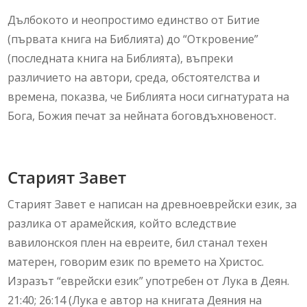
Дълбокото и неопростимо единство от Битие
(първата книга на Библията) до “Откровение”
(последната книга на Библията), въпреки
различието на автори, среда, обстоятелства и
времена, показва, че Библията носи сигнатурата на
Бога, Божия печат за нейната боговдъхновеност.
Старият Завет
Старият Завет е написан на древноеврейски език, за
разлика от арамейския, който вследствие
вавилонскоя плен на евреите, бил станал техен
матерен, говорим език по времето на Христос.
Изразът “еврейски език” употребен от Лука в Деян.
21:40; 26:14 (Лука е автор на книгата Деяния на