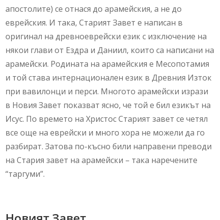
апостолите) се отнася до арамейския, а не до
еврейския. И така, Старият Завет е написан в
оригинал на древноеврейски език с изключение на
някои глави от Ездра и Даниил, които са написани на
арамейски. Родината на арамейския е Месопотамия
и той става интернационален език в Древния Изток
при вавилонци и перси. Многото арамейски изрази
в Новия Завет показват ясно, че той е бил езикът на
Исус. По времето на Христос Старият завет се четял
все още на еврейски и много хора не можели да го
разбират. Затова по-късно били направени преводи
на Стария завет на арамейски – така наречените
“таргуми”.
Новият Завет