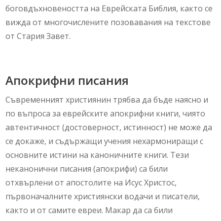
боговдъхновеността на Еврейската Библия, както се
вижда от многочислените позовавания на текстове
от Стария Завет.
Апокрифни писания
Съвременният християнин трябва да бъде наясно и
по въпроса за еврейските апокрифни книги, чиято
автентичност (достоверност, истинност) не може да
се докаже, и съдържащи учения нехармониращи с
основните истини на каноничните книги. Тези
неканонични писания (апокрифи) са били
отхвърлени от апостолите на Исус Христос,
първоначалните християнски водачи и писатели,
както и от самите евреи. Макар да са били