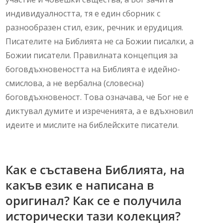
индивидуалността, тя е един сборник с
разнообразен стил, език, речник и ерудиция.
Писателите на Библията не са Божии писалки, а
Божии писатели. Правилната концепция за
боговдъхновеността на Библията е идейно-
смислова, а не вербална (словесна)
боговдъхновеност. Това означава, че Бог не е
диктувал думите и изреченията, а е вдъхновил
идеите и мислите на библейските писатели.
Как е съставена Библията, на
какъв език е написана в
оригинал? Как се е получила
исторически тази колекция?