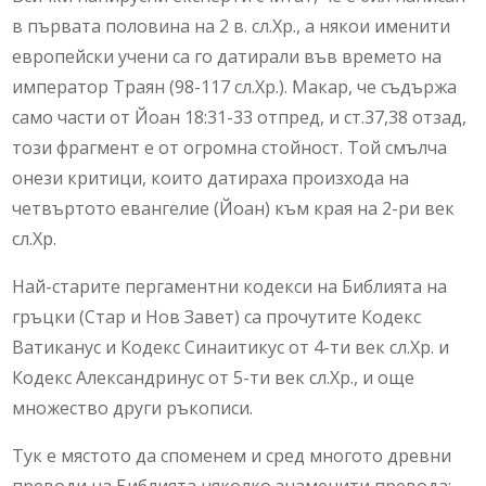
в първата половина на 2 в. сл.Хр., а някои именити
европейски учени са го датирали във времето на
император Траян (98-117 сл.Хр.). Макар, че съдържа
само части от Йоан 18:31-33 отпред, и ст.37,38 отзад,
този фрагмент е от огромна стойност. Той смълча
онези критици, които датираха произхода на
четвъртото евангелие (Йоан) към края на 2-ри век
сл.Хр.
Най-старите пергаментни кодекси на Библията на
гръцки (Стар и Нов Завет) са прочутите Кодекс
Ватиканус и Кодекс Синаитикус от 4-ти век сл.Хр. и
Кодекс Александринус от 5-ти век сл.Хр., и още
множество други ръкописи.
Тук е мястото да споменем и сред многото древни