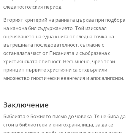
следапостолския период.
Вторият критерий на ранната църква при подбора
на канона бил съдържанието. Той изисквал
оценяването на една книга от гледна точка на
вътрешната последователност, съгласие с
останалата част от Писанията и съобразена с
християнската опитност. Несъмнено, чрез този
принцип първите християни са отхвърлили
множество гностически евангелия и апокалипсиси.
Заключение
Библията е Божието писмо до човека. Тя не бива да
стои в библиотеки и книгохранилища, за да се