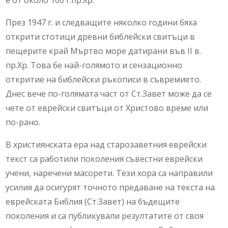
е от около 100 г.пр.Хр.
През 1947 г. и следващите няколко години бяха
открити стотици древни библейски свитъци в
пещерите край Мъртво море датирани във II в.
пр.Хр. Това бе най-голямото и сензационно
откритие на библейски ръкописи в съвремието.
Днес вече по-голямата част от Ст.Завет може да се
чете от еврейски свитъци от Христово време или
по-рано.
В християнската ера над старозаветния еврейски
текст са работили поколения съвестни еврейски
учени, наречени масорети. Тези хора са направили
усилия да осигурят точното предаване на текста на
еврейската Библия (Ст.Завет) на бъдещите
поколения и са публикували резултатите от своя