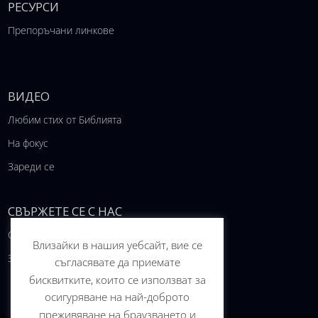
РЕСУРСИ
Препоръчани линкове
ВИДЕО
Любим стих от Библията
На фокус
Зареди се
СВЪРЖЕТЕ СЕ С НАС
Свържете се с нас
Влизайки в нашия уебсайт, вие се
За проекта
съгласявате да приемате
бисквитките, които се използват за
осигуряване на най-доброто
преживяване на браузването и