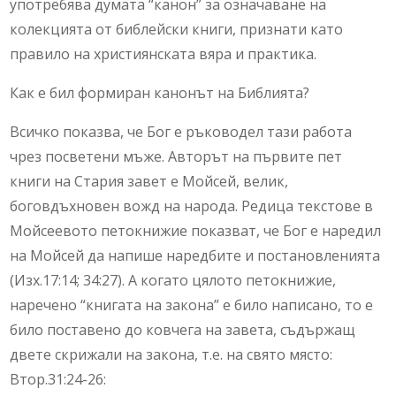
употребява думата “канон” за означаване на
колекцията от библейски книги, признати като
правило на християнската вяра и практика.
Как е бил формиран канонът на Библията?
Всичко показва, че Бог е ръководел тази работа
чрез посветени мъже. Авторът на първите пет
книги на Стария завет е Мойсей, велик,
боговдъхновен вожд на народа. Редица текстове в
Мойсеевото петокнижие показват, че Бог е наредил
на Мойсей да напише наредбите и постановленията
(Изх.17:14; 34:27). А когато цялото петокнижие,
наречено “книгата на закона” е било написано, то е
било поставено до ковчега на завета, съдържащ
двете скрижали на закона, т.е. на свято място:
Втор.31:24-26: