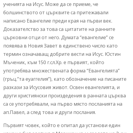
ученията на Исус. Може да се приеме, че
болшинството от църквите са притежавали
написано Евангелие преди края на първи век.
Доказателство за това са цитатите на ранните
църковни отци от него. Думата “евангелие” се
появява в Новия Завет в единствено число като
термин означаващ добрите вести на Исус. Юстин
Мъченик, към 150 г.сл.Хр. е първият, който
употребява множествената форма “Евангелията”
(гръц.”та еуаггелия”), като обозначение на писаните
разкази за Исусовия живот. Освен евангелията, и
други християнски произдедения в ранната църква
са се употребявали, на първо място посланията на
ап.Павел, а след това и други послания.
Първият човек, който е опитал да установи един