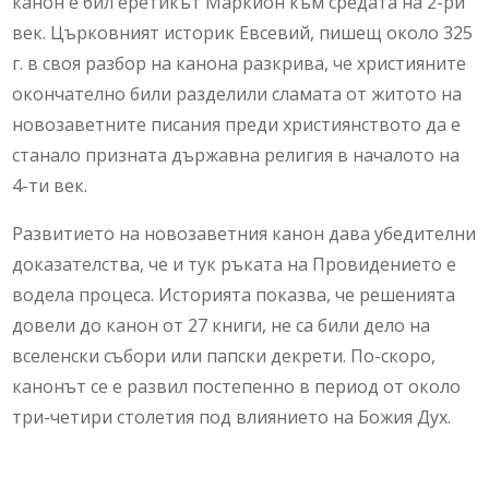
канон е бил еретикът Маркион към средата на 2-ри
век. Църковният историк Евсевий, пишещ около 325
г. в своя разбор на канона разкрива, че християните
окончателно били разделили сламата от житото на
новозаветните писания преди християнството да е
станало призната държавна религия в началото на
4-ти век.
Развитието на новозаветния канон дава убедителни
доказателства, че и тук ръката на Провидението е
водела процеса. Историята показва, че решенията
довели до канон от 27 книги, не са били дело на
вселенски събори или папски декрети. По-скоро,
канонът се е развил постепенно в период от около
три-четири столетия под влиянието на Божия Дух.