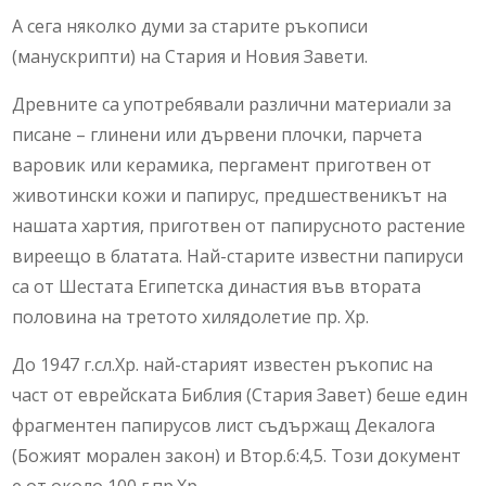
А сега няколко думи за старите ръкописи
(манускрипти) на Стария и Новия Завети.
Древните са употребявали различни материали за
писане – глинени или дървени плочки, парчета
варовик или керамика, пергамент приготвен от
животински кожи и папирус, предшественикът на
нашата хартия, приготвен от папирусното растение
виреещо в блатата. Най-старите известни папируси
са от Шестата Египетска династия във втората
половина на третото хилядолетие пр. Хр.
До 1947 г.сл.Хр. най-старият известен ръкопис на
част от еврейската Библия (Стария Завет) беше един
фрагментен папирусов лист съдържащ Декалога
(Божият морален закон) и Втор.6:4,5. Този документ