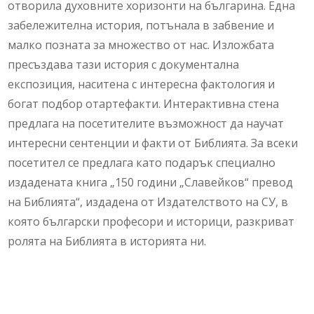
отворила духовните хоризонти на българина. Една
забележителна история, потънала в забвение и
малко позната за множество от нас. Изложбата
пресъздава тази история с документална
експозиция, наситена с интересна фактология и
богат подбор отартефакти. Интерактивна стена
предлага на посетителите възможност да научат
интересни сентенции и факти от Библията. За всеки
посетител се предлага като подарък специално
издадената книга „150 години „Славейков“ превод
на Библията“, издадена от Издателството на СУ, в
която български професори и историци, разкриват
ролята на Библията в историята ни.