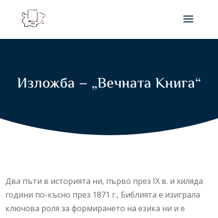
Изложба – „Вечната Книга“
Два пъти в историята ни, първо през IX в. и хиляда
години по-късно през 1871 г., Библията е изиграла
ключова роля за формирането на езика ни и е