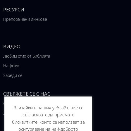
РЕСУРСИ
Препоръчани линкове
ВИДЕО
Любим стих от Библията
На фокус
Зареди се
СВЪРЖЕТЕ СЕ С НАС
Свържете се с нас
Влизайки в нашия уебсайт, вие се
За проекта
съгласявате да приемате
бисквитките, които се използват за
осигуряване на най-доброто