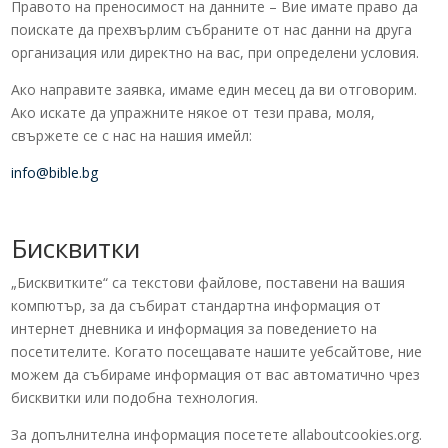
Правото на преносимост на данните – Вие имате право да
поискате да прехвърлим събраните от нас данни на друга
организация или директно на вас, при определени условия.
Ако направите заявка, имаме един месец да ви отговорим.
Ако искате да упражните някое от тези права, моля,
свържете се с нас на нашия имейл:
info@bible.bg
Бисквитки
„Бисквитките“ са текстови файлове, поставени на вашия
компютър, за да събират стандартна информация от
интернет дневника и информация за поведението на
посетителите. Когато посещавате нашите уебсайтове, ние
можем да събираме информация от вас автоматично чрез
бисквитки или подобна технология.
За допълнителна информация посетете allaboutcookies.org.