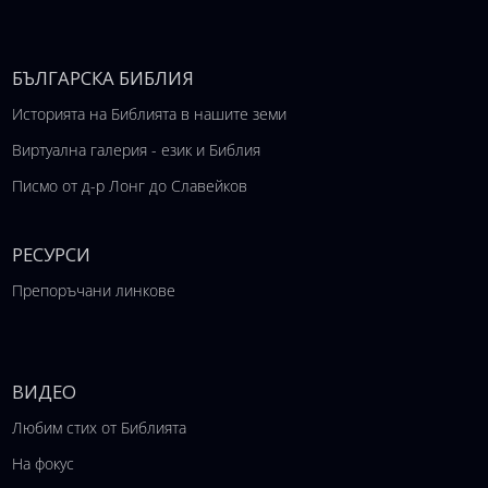
БЪЛГАРСКА БИБЛИЯ
Историята на Библията в нашите земи
Виртуална галерия - език и Библия
Писмо от д-р Лонг до Славейков
РЕСУРСИ
Препоръчани линкове
ВИДЕО
Любим стих от Библията
На фокус