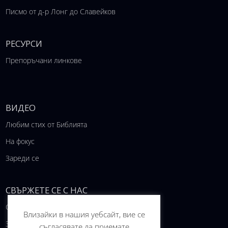
Писмо от д-р Лонг до Славейков
РЕСУРСИ
Препоръчани линкове
ВИДЕО
Любим стих от Библията
На фокус
Зареди се
СВЪРЖЕТЕ СЕ С НАС
Свържете се с нас
Влизайки в нашия уебсайт, вие се
За проекта
съгласявате да приемате