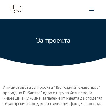
За проекта
Инициативата за Проекта “150 години “Славейков”
превод на Библията” идва от група бизнесмени
живеещи в чужбина, запалени от идеята да споделят
с българския народ впечатляващия факт, че превода